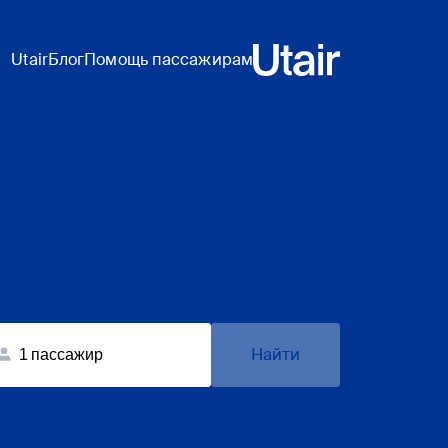
Utair
Блог
Помощь пассажирам
Найти
1
пассажир