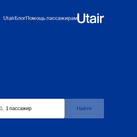
Utair
Блог
Помощь пассажирам
Найти
1
пассажир