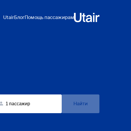
Utair
Блог
Помощь пассажирам
Найти
1
пассажир