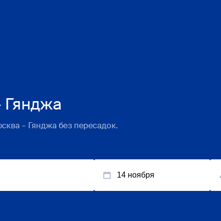
 Гянджа
осква
–
Гянджа
без пересадок.
14 ноября