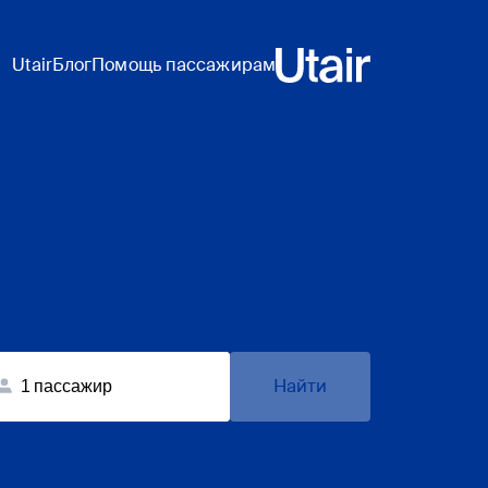
Utair
Блог
Помощь пассажирам
Найти
1
пассажир