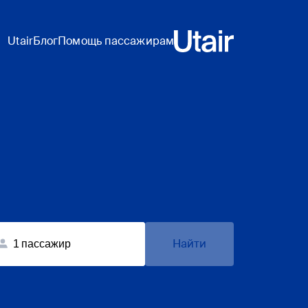
Utair
Блог
Помощь пассажирам
Найти
1
пассажир