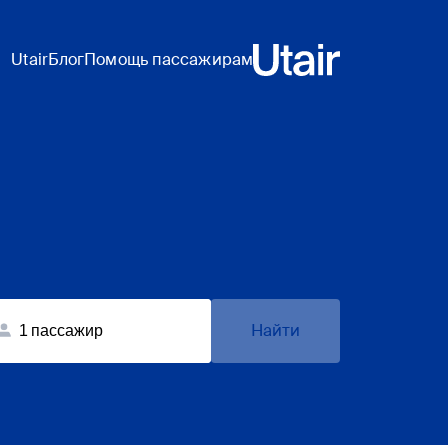
Utair
Блог
Помощь пассажирам
Найти
1
пассажир